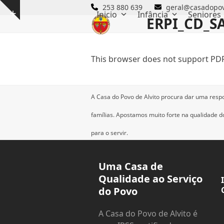
Skip
253 880 639
geral@casadopov
Inicio
Infância
Seniores
Show
to
ERPI_CD_SA
notice
content
This browser does not support PDF
A Casa do Povo de Alvito procura dar uma resp
famílias.
Apostamos muito forte na qualidade dos
para o servir.
Uma Casa de
Qualidade ao Serviço
do Povo
A Casa do Povo de Alvito é