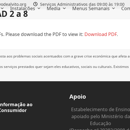
odealvito.org
Serviços Administrativos das 09:00 às 19:00
Instalações
Media
Menus Semanais
Com
D 2 a 8
s. Please download the PDF to view it:
Download PDF
.
osta aos problemas sociais acentuados com a grave crise económica que afeta a
 serviços prestados quer sejam eles educativos, sociais ou culturais.
Existimos
Apoio
Informação ao
Estabelecimento de Ensin
Consumidor
apoiado pelo Ministério da
Educação