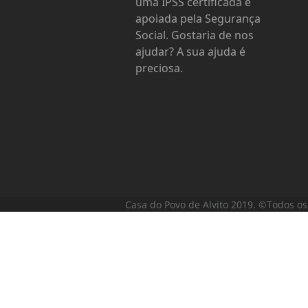
uma IPSS certificada e
apoiada pela Segurança
Social. Gostaria de nos
ajudar? A sua ajuda é
preciosa.
Casa do Povo de Alvito 2019. ©Todos os 