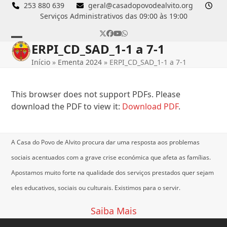
Skip
253 880 639
geral@casadopovodealvito.org
Serviços Administrativos das 09:00 às 19:00
to
content
Twitter
Facebook
YouTube
Whatsapp
ERPI_CD_SAD_1-1 a 7-1
Open
Close
Início
»
Ementa 2024
»
ERPI_CD_SAD_1-1 a 7-1
mobile
mobile
menu
menu
This browser does not support PDFs. Please
download the PDF to view it:
Download PDF
.
A Casa do Povo de Alvito procura dar uma resposta aos problemas
sociais acentuados com a grave crise económica que afeta as famílias.
Apostamos muito forte na qualidade dos serviços prestados quer sejam
eles educativos, sociais ou culturais.
Existimos para o servir.
Saiba Mais