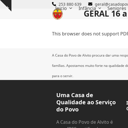
Skip
253 880 639
geral@casadopov
Inicio
Infância
Seniores
Show
to
GERAL 16 a
notice
content
This browser does not support PDF
A Casa do Povo de Alvito procura dar uma resp
famílias.
Apostamos muito forte na qualidade dos
para o servir.
Uma Casa de
Qualidade ao Serviço
do Povo
A Casa do Povo de Alvito é