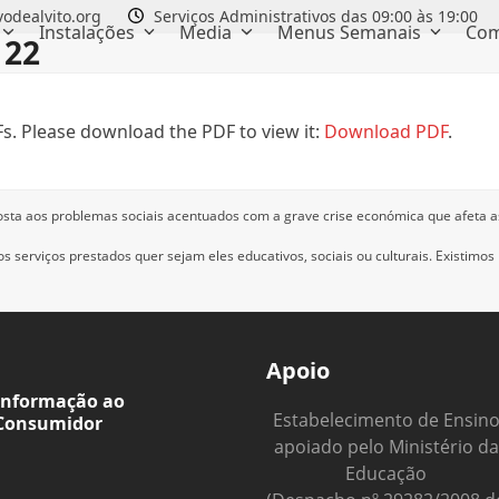
odealvito.org
Serviços Administrativos das 09:00 às 19:00
Instalações
Media
Menus Semanais
Com
 22
s. Please download the PDF to view it:
Download PDF
.
osta aos problemas sociais acentuados com a grave crise económica que afeta a
 serviços prestados quer sejam eles educativos, sociais ou culturais.
Existimos
Apoio
Informação ao
Estabelecimento de Ensin
Consumidor
apoiado pelo Ministério da
Educação