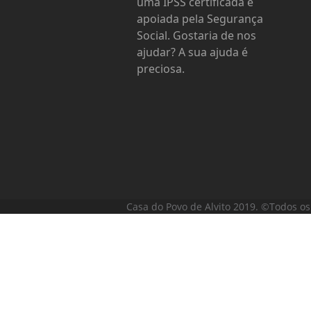
uma IPSS certificada e
apoiada pela Segurança
Social. Gostaria de nos
ajudar? A sua ajuda é
preciosa.
Casa do Povo de Alvito 2019. ©Todos os 