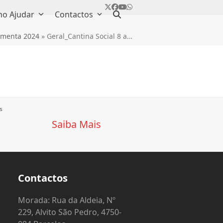
Twitter
Facebook
YouTube
Whatsapp
o Ajudar
Contactos
menta 2024
»
Geral_Cantina Social 8 a…
s
Saiba Mais
Contactos
o
Morada: Rua da Aldeia, Nº
229, Alvito São Pedro, 4750-