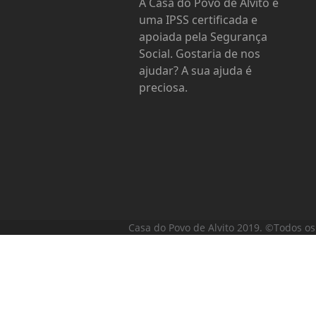
A Casa do Povo de Alvito é
uma IPSS certificada e
apoiada pela Segurança
Social. Gostaria de nos
ajudar? A sua ajuda é
preciosa.
Casa do Povo de Alvito 2019. ©Todos os 