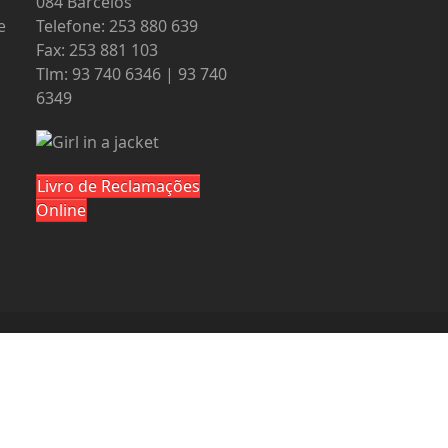
084 Barcelos
e
Telefone: 253 880 639
Fax: 253 881 103
Tlm: 93 740 6346 | 93 740
6349
Livro de Reclamações
Online