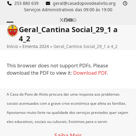
Skip
253 880 639
geral@casadopovodealvito.org
Serviços Administrativos das 09:00 às 19:00
to
content
Twitter
Facebook
YouTube
Whatsapp
Geral_Cantina Social_29_1 a
Open
Close
4_2
mobile
mobile
Início
»
Ementa 2024
»
Geral_Cantina Social_29_1 a 4_2
menu
menu
This browser does not support PDFs. Please
download the PDF to view it:
Download PDF
.
A Casa do Povo de Alvito procura dar uma resposta aos problemas
sociais acentuados com a grave crise económica que afeta as famílias.
Apostamos muito forte na qualidade dos serviços prestados quer sejam
eles educativos, sociais ou culturais.
Existimos para o servir.
Saiba Mais