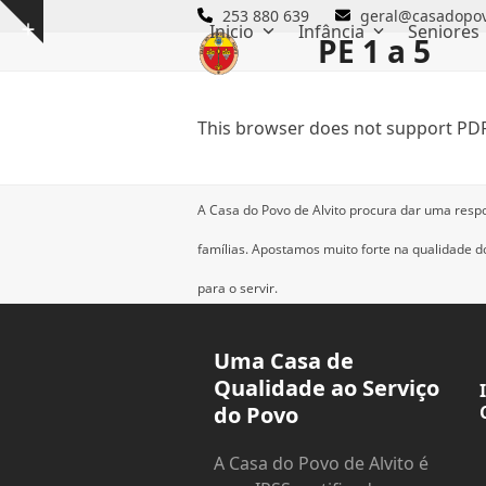
Skip
253 880 639
geral@casadopov
Inicio
Infância
Seniores
Show
to
PE 1 a 5
notice
content
This browser does not support PDF
A Casa do Povo de Alvito procura dar uma resp
famílias.
Apostamos muito forte na qualidade dos
para o servir.
Uma Casa de
Qualidade ao Serviço
do Povo
A Casa do Povo de Alvito é