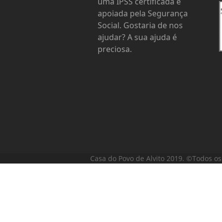
uma IPSS certificada e
apoiada pela Segurança
Social. Gostaria de nos
ajudar? A sua ajuda é
preciosa.
Casa do Povo de Alvito 2019. ©Todos os 