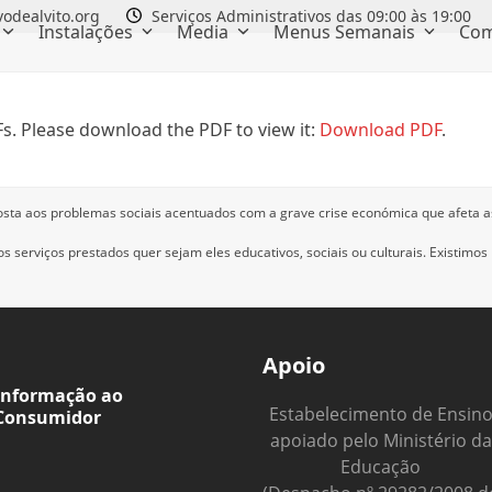
odealvito.org
Serviços Administrativos das 09:00 às 19:00
Instalações
Media
Menus Semanais
Com
s. Please download the PDF to view it:
Download PDF
.
osta aos problemas sociais acentuados com a grave crise económica que afeta a
 serviços prestados quer sejam eles educativos, sociais ou culturais.
Existimos
Apoio
Informação ao
Estabelecimento de Ensin
Consumidor
apoiado pelo Ministério da
Educação