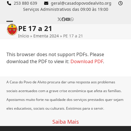
Skip
253 880 639
geral@casadopovodealvito.org
Serviços Administrativos das 09:00 às 19:00
to
content
Twitter
Facebook
YouTube
Whatsapp
PE 17 a 21
Open
Close
Início
»
Ementa 2024
»
PE 17 a 21
mobile
mobile
menu
menu
This browser does not support PDFs. Please
download the PDF to view it:
Download PDF
.
A Casa do Povo de Alvito procura dar uma resposta aos problemas
sociais acentuados com a grave crise económica que afeta as famílias.
Apostamos muito forte na qualidade dos serviços prestados quer sejam
eles educativos, sociais ou culturais.
Existimos para o servir.
Saiba Mais