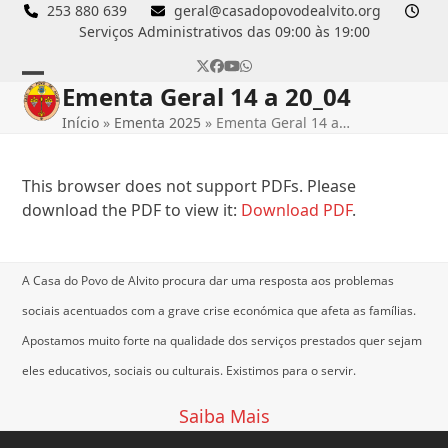
Skip
253 880 639
geral@casadopovodealvito.org
Serviços Administrativos das 09:00 às 19:00
to
content
Twitter
Facebook
YouTube
Whatsapp
Ementa Geral 14 a 20_04
Open
Close
Início
»
Ementa 2025
»
Ementa Geral 14 a…
mobile
mobile
menu
menu
This browser does not support PDFs. Please
download the PDF to view it:
Download PDF
.
A Casa do Povo de Alvito procura dar uma resposta aos problemas
sociais acentuados com a grave crise económica que afeta as famílias.
Apostamos muito forte na qualidade dos serviços prestados quer sejam
eles educativos, sociais ou culturais.
Existimos para o servir.
Saiba Mais