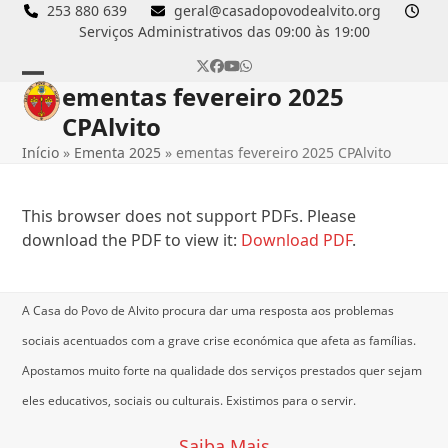
Skip
253 880 639
geral@casadopovodealvito.org
Serviços Administrativos das 09:00 às 19:00
to
content
Twitter
Facebook
YouTube
Whatsapp
ementas fevereiro 2025
Open
Close
CPAlvito
mobile
mobile
Início
»
Ementa 2025
»
ementas fevereiro 2025 CPAlvito
menu
menu
This browser does not support PDFs. Please
download the PDF to view it:
Download PDF
.
A Casa do Povo de Alvito procura dar uma resposta aos problemas
sociais acentuados com a grave crise económica que afeta as famílias.
Apostamos muito forte na qualidade dos serviços prestados quer sejam
eles educativos, sociais ou culturais.
Existimos para o servir.
Saiba Mais