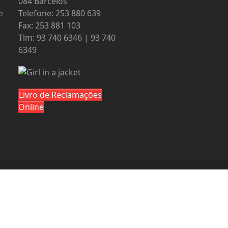
084 Barcelos
e
Telefone: 253 880 639
Fax: 253 881 103
Tlm: 93 740 6346 | 93 740
6349
Livro de Reclamações
Online