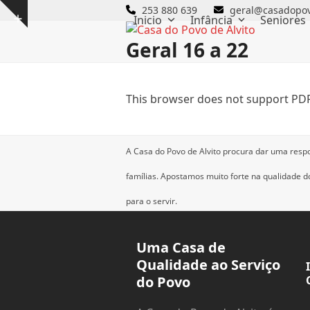
Skip
253 880 639
geral@casadopov
Inicio
Infância
Seniores
Show
to
notice
content
Geral 16 a 22
This browser does not support PDF
A Casa do Povo de Alvito procura dar uma resp
famílias.
Apostamos muito forte na qualidade dos
para o servir.
Uma Casa de
Qualidade ao Serviço
do Povo