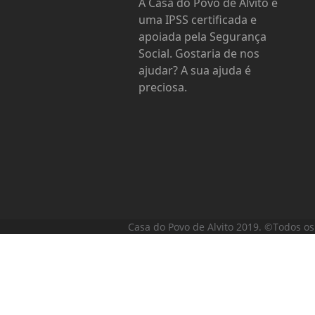
A Casa do Povo de Alvito é
uma IPSS certificada e
apoiada pela Segurança
Social. Gostaria de nos
ajudar? A sua ajuda é
preciosa.
Casa do Povo de Alvito 2019. ©Todos os 