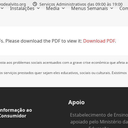
odealvito.org
Serviços Administrativos das 09:00 às 19:00
Instalações
Media
Menus Semanais
Com
s. Please download the PDF to view it:
Download PDF
.
osta aos problemas sociais acentuados com a grave crise económica que afeta a
 serviços prestados quer sejam eles educativos, sociais ou culturais.
Existimos
Apoio
Informação ao
Estabelecimento de Ensin
Consumidor
apoiado pelo Ministério da