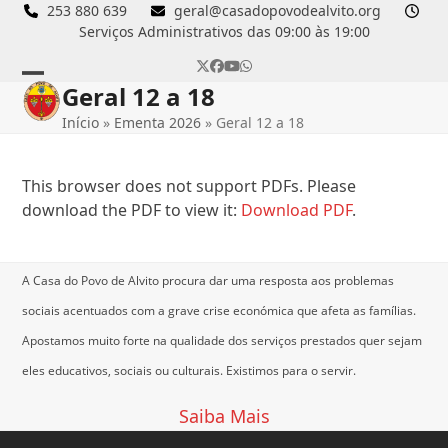
Skip
253 880 639
geral@casadopovodealvito.org
Serviços Administrativos das 09:00 às 19:00
to
content
Twitter
Facebook
YouTube
Whatsapp
Geral 12 a 18
Open
Close
Início
»
Ementa 2026
»
Geral 12 a 18
mobile
mobile
menu
menu
This browser does not support PDFs. Please
download the PDF to view it:
Download PDF
.
A Casa do Povo de Alvito procura dar uma resposta aos problemas
sociais acentuados com a grave crise económica que afeta as famílias.
Apostamos muito forte na qualidade dos serviços prestados quer sejam
eles educativos, sociais ou culturais.
Existimos para o servir.
Saiba Mais