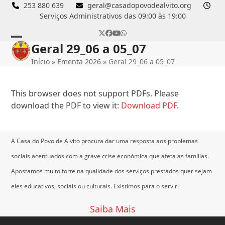
Skip
253 880 639
geral@casadopovodealvito.org
Serviços Administrativos das 09:00 às 19:00
to
content
Twitter
Facebook
YouTube
Whatsapp
Geral 29_06 a 05_07
Open
Close
Início
»
Ementa 2026
»
Geral 29_06 a 05_07
mobile
mobile
menu
menu
This browser does not support PDFs. Please
download the PDF to view it:
Download PDF
.
A Casa do Povo de Alvito procura dar uma resposta aos problemas
sociais acentuados com a grave crise económica que afeta as famílias.
Apostamos muito forte na qualidade dos serviços prestados quer sejam
eles educativos, sociais ou culturais.
Existimos para o servir.
Saiba Mais