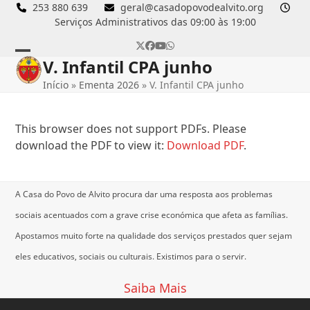
Skip
253 880 639
geral@casadopovodealvito.org
Serviços Administrativos das 09:00 às 19:00
to
content
Twitter
Facebook
YouTube
Whatsapp
V. Infantil CPA junho
Open
Close
Início
»
Ementa 2026
»
V. Infantil CPA junho
mobile
mobile
menu
menu
This browser does not support PDFs. Please
download the PDF to view it:
Download PDF
.
A Casa do Povo de Alvito procura dar uma resposta aos problemas
sociais acentuados com a grave crise económica que afeta as famílias.
Apostamos muito forte na qualidade dos serviços prestados quer sejam
eles educativos, sociais ou culturais.
Existimos para o servir.
Saiba Mais