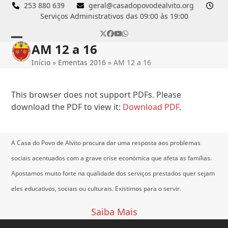
Skip
253 880 639
geral@casadopovodealvito.org
Serviços Administrativos das 09:00 às 19:00
to
content
Twitter
Facebook
YouTube
Whatsapp
AM 12 a 16
Open
Close
Início
»
Ementas 2016
»
AM 12 a 16
mobile
mobile
menu
menu
This browser does not support PDFs. Please
download the PDF to view it:
Download PDF
.
A Casa do Povo de Alvito procura dar uma resposta aos problemas
sociais acentuados com a grave crise económica que afeta as famílias.
Apostamos muito forte na qualidade dos serviços prestados quer sejam
eles educativos, sociais ou culturais.
Existimos para o servir.
Saiba Mais