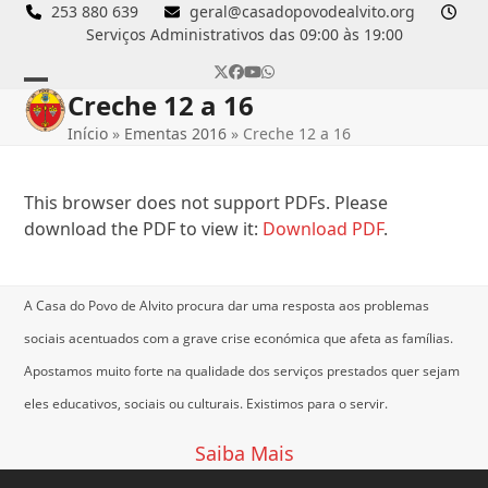
Skip
253 880 639
geral@casadopovodealvito.org
Serviços Administrativos das 09:00 às 19:00
to
content
Twitter
Facebook
YouTube
Whatsapp
Creche 12 a 16
Open
Close
Início
»
Ementas 2016
»
Creche 12 a 16
mobile
mobile
menu
menu
This browser does not support PDFs. Please
download the PDF to view it:
Download PDF
.
A Casa do Povo de Alvito procura dar uma resposta aos problemas
sociais acentuados com a grave crise económica que afeta as famílias.
Apostamos muito forte na qualidade dos serviços prestados quer sejam
eles educativos, sociais ou culturais.
Existimos para o servir.
Saiba Mais