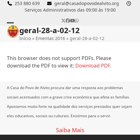
Skip
253 880 639
geral@casadopovodealvito.org
Serviços Administrativos das 09:00 às 19:00
to
content
Twitter
Facebook
YouTube
Whatsapp
geral-28-a-02-12
Open
Close
Início
»
Ementas 2016
»
geral-28-a-02-12
mobile
mobile
menu
menu
This browser does not support PDFs. Please
download the PDF to view it:
Download PDF
.
A Casa do Povo de Alvito procura dar uma resposta aos problemas
sociais acentuados com a grave crise económica que afeta as famílias.
Apostamos muito forte na qualidade dos serviços prestados quer sejam
eles educativos, sociais ou culturais.
Existimos para o servir.
Saiba Mais