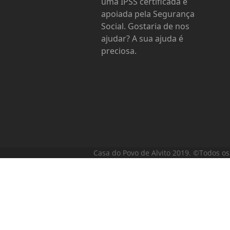
uma IPSS certificada e
apoiada pela Segurança
Social. Gostaria de nos
ajudar? A sua ajuda é
preciosa.
Casa do Povo de Alvito 2019. ©Todos os 