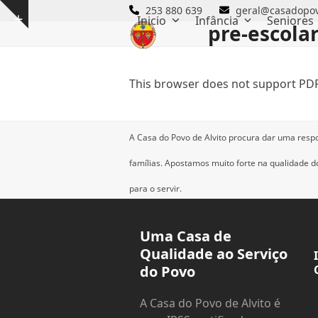
Skip
253 880 639
geral@casadopov
Inicio
Infância
Seniores
Show
to
pre-escola
notice
content
This browser does not support PDF
A Casa do Povo de Alvito procura dar uma resp
famílias.
Apostamos muito forte na qualidade dos
para o servir.
Uma Casa de
Qualidade ao Serviço
do Povo
A Casa do Povo de Alvito é