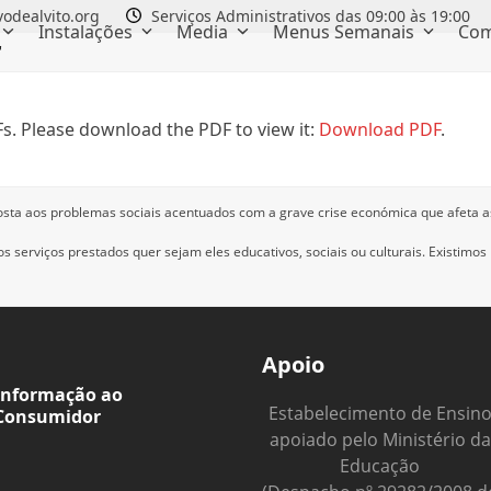
odealvito.org
Serviços Administrativos das 09:00 às 19:00
Instalações
Media
Menus Semanais
Com
r
s. Please download the PDF to view it:
Download PDF
.
osta aos problemas sociais acentuados com a grave crise económica que afeta a
 serviços prestados quer sejam eles educativos, sociais ou culturais.
Existimos
Apoio
Informação ao
Estabelecimento de Ensin
Consumidor
apoiado pelo Ministério da
Educação