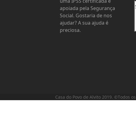
uma IPSS certificada e
apoiada pela Segurança
Social. Gostaria de nos
ajudar? A sua ajuda é
preciosa.
Casa do Povo de Alvito 2019. ©Todos os 