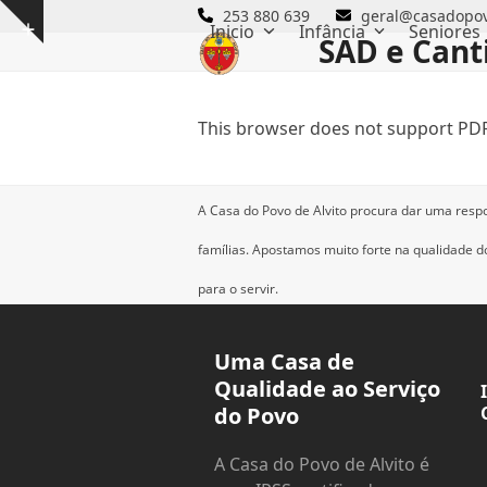
Skip
253 880 639
geral@casadopov
Inicio
Infância
Seniores
Show
to
SAD e Cant
notice
content
This browser does not support PDF
A Casa do Povo de Alvito procura dar uma resp
famílias.
Apostamos muito forte na qualidade dos
para o servir.
Uma Casa de
Qualidade ao Serviço
do Povo
A Casa do Povo de Alvito é