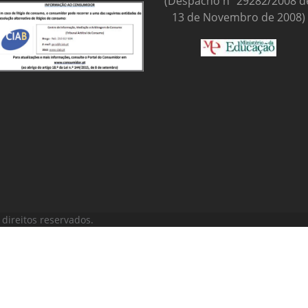
(Despacho nº 29282/2008 d
13 de Novembro de 2008)
direitos reservados.