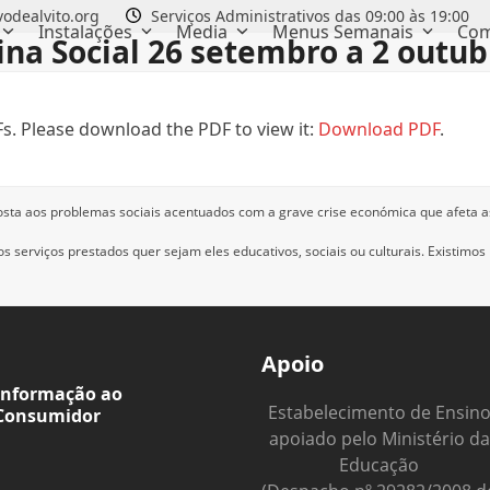
odealvito.org
Serviços Administrativos das 09:00 às 19:00
Instalações
Media
Menus Semanais
Com
ina Social 26 setembro a 2 outub
s. Please download the PDF to view it:
Download PDF
.
osta aos problemas sociais acentuados com a grave crise económica que afeta a
 serviços prestados quer sejam eles educativos, sociais ou culturais.
Existimos
Apoio
Informação ao
Estabelecimento de Ensin
Consumidor
apoiado pelo Ministério da
Educação