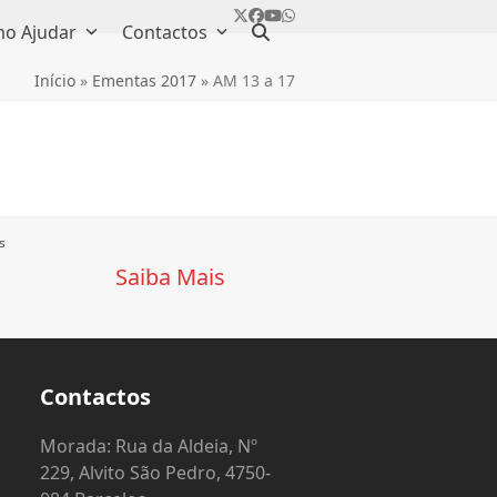
Twitter
Facebook
YouTube
Whatsapp
o Ajudar
Contactos
Início
»
Ementas 2017
»
AM 13 a 17
s
Saiba Mais
Contactos
o
Morada: Rua da Aldeia, Nº
229, Alvito São Pedro, 4750-