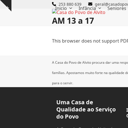
Skip
253 880 639
geral@casadopov
Inicio
Infância
Seniores
Show
to
notice
content
AM 13 a 17
This browser does not support PDF
A Casa do Povo de Alvito procura dar uma resp
famílias.
Apostamos muito forte na qualidade dos
para o servir.
Uma Casa de
Qualidade ao Serviço
do Povo