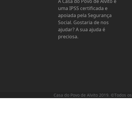
A Casa do Povo de Alvito é
uma IPSS certificada e
apoiada pela Segurança
Social. Gostaria de nos
ajudar? A sua ajuda é
preciosa.
Casa do Povo de Alvito 2019. ©Todos os 