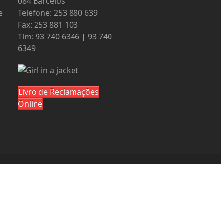
084 Barcelos
e
Telefone: 253 880 639
Fax: 253 881 103
Tlm: 93 740 6346 | 93 740
6349
Livro de Reclamações
Online