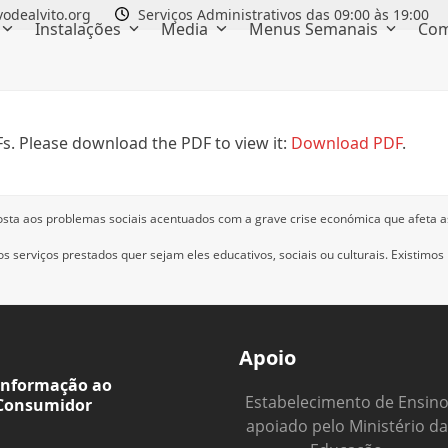
odealvito.org
Serviços Administrativos das 09:00 às 19:00
Instalações
Media
Menus Semanais
Com
s. Please download the PDF to view it:
Download PDF
.
osta aos problemas sociais acentuados com a grave crise económica que afeta a
 serviços prestados quer sejam eles educativos, sociais ou culturais.
Existimos
Apoio
Informação ao
Estabelecimento de Ensin
Consumidor
apoiado pelo Ministério da