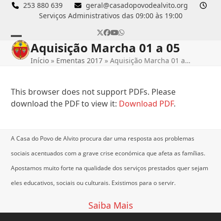
Skip
253 880 639
geral@casadopovodealvito.org
Serviços Administrativos das 09:00 às 19:00
to
content
Twitter
Facebook
YouTube
Whatsapp
Aquisição Marcha 01 a 05
Open
Close
Início
»
Ementas 2017
»
Aquisição Marcha 01 a…
mobile
mobile
menu
menu
This browser does not support PDFs. Please
download the PDF to view it:
Download PDF
.
A Casa do Povo de Alvito procura dar uma resposta aos problemas
sociais acentuados com a grave crise económica que afeta as famílias.
Apostamos muito forte na qualidade dos serviços prestados quer sejam
eles educativos, sociais ou culturais.
Existimos para o servir.
Saiba Mais