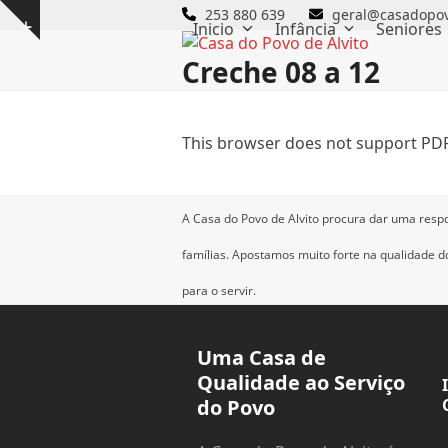
Skip
253 880 639
geral@casadopov
Inicio
Infância
Seniores
Show
to
notice
content
Creche 08 a 12
This browser does not support PDF
A Casa do Povo de Alvito procura dar uma resp
famílias.
Apostamos muito forte na qualidade dos
para o servir.
Uma Casa de
Qualidade ao Serviço
do Povo