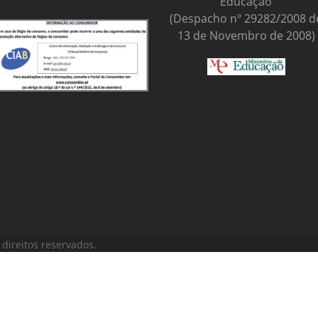
Educação
(Despacho nº 29282/2008 d
13 de Novembro de 2008)
direitos reservados.