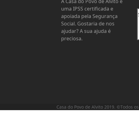
A Casa do Povo de Alvito é
uma IPSS certificada e
apoiada pela Segurança
Social. Gostaria de nos
ajudar? A sua ajuda é
preciosa.
Casa do Povo de Alvito 2019. ©Todos os 