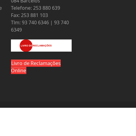
084 Barcelos
e
Telefone: 253 880 639
Fax: 253 881 103
Tlm: 93 740 6346 | 93 740
6349
Livro de Reclamações
Online