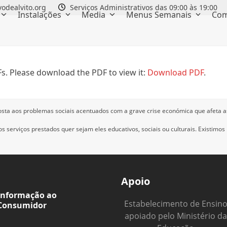
odealvito.org
Serviços Administrativos das 09:00 às 19:00
Instalações
Media
Menus Semanais
Com
s. Please download the PDF to view it:
Download PDF
.
osta aos problemas sociais acentuados com a grave crise económica que afeta a
 serviços prestados quer sejam eles educativos, sociais ou culturais.
Existimos
Apoio
Informação ao
Estabelecimento de Ensin
Consumidor
apoiado pelo Ministério da