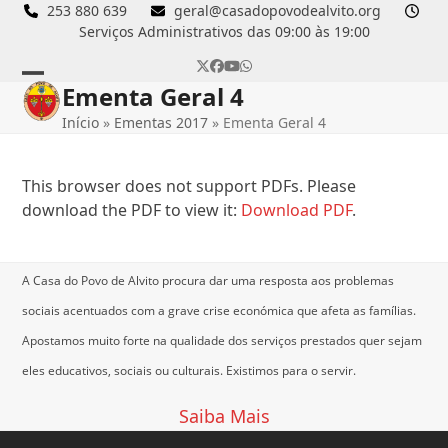
Skip
253 880 639
geral@casadopovodealvito.org
Serviços Administrativos das 09:00 às 19:00
to
content
Twitter
Facebook
YouTube
Whatsapp
Ementa Geral 4
Open
Close
Início
»
Ementas 2017
»
Ementa Geral 4
mobile
mobile
menu
menu
This browser does not support PDFs. Please
download the PDF to view it:
Download PDF
.
A Casa do Povo de Alvito procura dar uma resposta aos problemas
sociais acentuados com a grave crise económica que afeta as famílias.
Apostamos muito forte na qualidade dos serviços prestados quer sejam
eles educativos, sociais ou culturais.
Existimos para o servir.
Saiba Mais