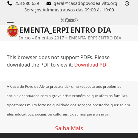
Skip
253 880 639
geral@casadopovodealvito.org
Serviços Administrativos das 09:00 às 19:00
to
content
Twitter
Facebook
YouTube
Whatsapp
EMENTA_ERPI ENTRO DIA
Open
Close
Início
»
Ementas 2017
»
EMENTA_ERPI ENTRO DIA
mobile
mobile
menu
menu
This browser does not support PDFs. Please
download the PDF to view it:
Download PDF
.
A Casa do Povo de Alvito procura dar uma resposta aos problemas
sociais acentuados com a grave crise económica que afeta as famílias.
Apostamos muito forte na qualidade dos serviços prestados quer sejam
eles educativos, sociais ou culturais.
Existimos para o servir.
Saiba Mais