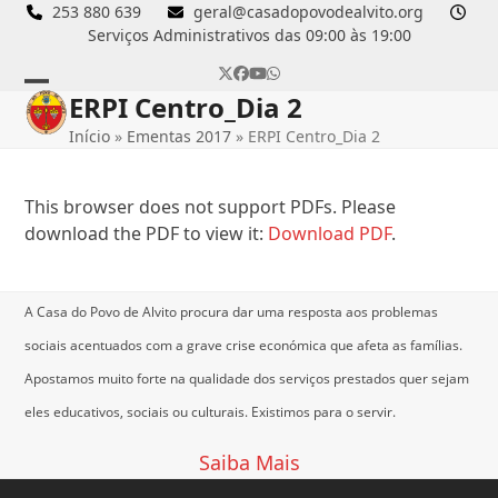
Skip
253 880 639
geral@casadopovodealvito.org
Serviços Administrativos das 09:00 às 19:00
to
content
Twitter
Facebook
YouTube
Whatsapp
ERPI Centro_Dia 2
Open
Close
Início
»
Ementas 2017
»
ERPI Centro_Dia 2
mobile
mobile
menu
menu
This browser does not support PDFs. Please
download the PDF to view it:
Download PDF
.
A Casa do Povo de Alvito procura dar uma resposta aos problemas
sociais acentuados com a grave crise económica que afeta as famílias.
Apostamos muito forte na qualidade dos serviços prestados quer sejam
eles educativos, sociais ou culturais.
Existimos para o servir.
Saiba Mais