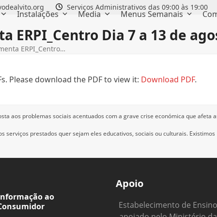
odealvito.org
Serviços Administrativos das 09:00 às 19:00
Instalações
Media
Menus Semanais
Com
a ERPI_Centro Dia 7 a 13 de ago
menta ERPI_Centro…
s. Please download the PDF to view it:
Download PDF
.
osta aos problemas sociais acentuados com a grave crise económica que afeta a
 serviços prestados quer sejam eles educativos, sociais ou culturais.
Existimos
Apoio
Informação ao
Estabelecimento de Ensin
Consumidor
apoiado pelo Ministério da