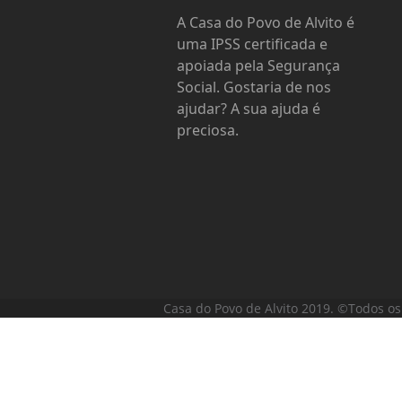
A Casa do Povo de Alvito é
uma IPSS certificada e
apoiada pela Segurança
Social. Gostaria de nos
ajudar? A sua ajuda é
preciosa.
Casa do Povo de Alvito 2019. ©Todos os 