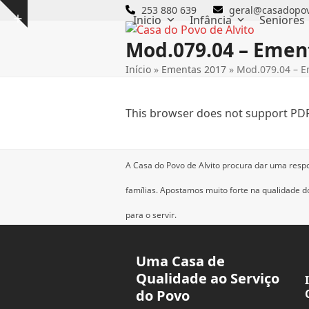
Skip
253 880 639
geral@casadopov
Inicio
Infância
Seniores
Show
to
notice
content
Mod.079.04 – Ement
Início
»
Ementas 2017
»
Mod.079.04 – E
This browser does not support PDF
A Casa do Povo de Alvito procura dar uma resp
famílias.
Apostamos muito forte na qualidade dos
para o servir.
Uma Casa de
Qualidade ao Serviço
do Povo