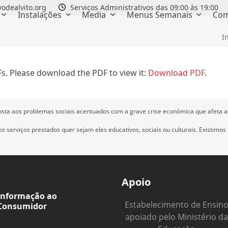
odealvito.org
Serviços Administrativos das 09:00 às 19:00
Instalações
Media
Menus Semanais
Com
I
s. Please download the PDF to view it:
Download PDF
.
osta aos problemas sociais acentuados com a grave crise económica que afeta a
 serviços prestados quer sejam eles educativos, sociais ou culturais.
Existimos
Apoio
Informação ao
Estabelecimento de Ensin
Consumidor
apoiado pelo Ministério da