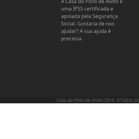
A Casa do Povo de Alvito é
uma IPSS certificada e
apoiada pela Segurança
Social. Gostaria de nos
ajudar? A sua ajuda é
preciosa.
Casa do Povo de Alvito 2019. ©Todos os 