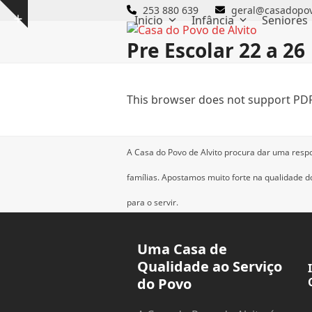
Skip
253 880 639
geral@casadopov
Inicio
Infância
Seniores
Show
to
notice
content
Pre Escolar 22 a 26
This browser does not support PDF
A Casa do Povo de Alvito procura dar uma resp
famílias.
Apostamos muito forte na qualidade dos
para o servir.
Uma Casa de
Qualidade ao Serviço
do Povo