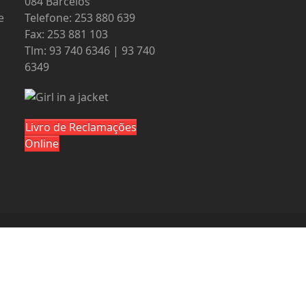
084 Barcelos
e
Telefone: 253 880 639
Fax: 253 881 103
Tlm: 93 740 6346 | 93 740
6349
Livro de Reclamações
Online