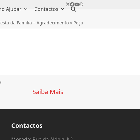
Twitter
Facebook
YouTube
Whatsapp
o Ajudar
Contactos
Festa da Familia – Agradecimento
»
Peça
s
Saiba Mais
Contactos
o
Morada: Rua da Aldeia, Nº