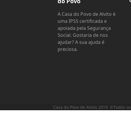
do Povo
A Casa do Povo de Alvito é
uma IPSS certificada e
apoiada pela Segurança
Social. Gostaria de nos
ajudar? A sua ajuda é
preciosa.
Casa do Povo de Alvito 2019. ©Todos os 