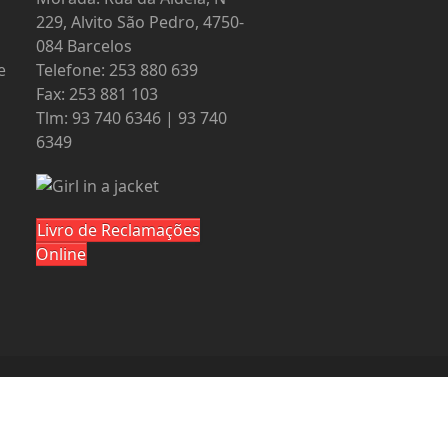
229, Alvito São Pedro, 4750-
084 Barcelos
e
Telefone: 253 880 639
Fax: 253 881 103
Tlm: 93 740 6346 | 93 740
6349
Livro de Reclamações
Online