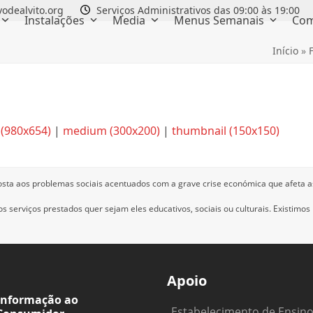
odealvito.org
Serviços Administrativos das 09:00 às 19:00
Instalações
Media
Menus Semanais
Com
Início
»
 (980x654)
|
medium (300x200)
|
thumbnail (150x150)
osta aos problemas sociais acentuados com a grave crise económica que afeta a
 serviços prestados quer sejam eles educativos, sociais ou culturais.
Existimos
Apoio
Informação ao
Estabelecimento de Ensin