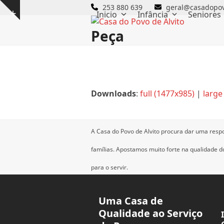
Skip
253 880 639
geral@casadopov
Inicio
Infância
Seniores
Show
to
notice
content
Peça
Downloads
:
full (1477x985)
|
large
A Casa do Povo de Alvito procura dar uma resp
famílias.
Apostamos muito forte na qualidade dos
para o servir.
Uma Casa de
Qualidade ao Serviço