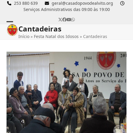
Skip
253 880 639
geral@casadopovodealvito.org
Serviços Administrativos das 09:00 às 19:00
to
content
Twitter
Facebook
YouTube
Whatsapp
Cantadeiras
Open
Close
Início
»
Festa Natal dos Idosos
»
Cantadeiras
mobile
mobile
menu
menu