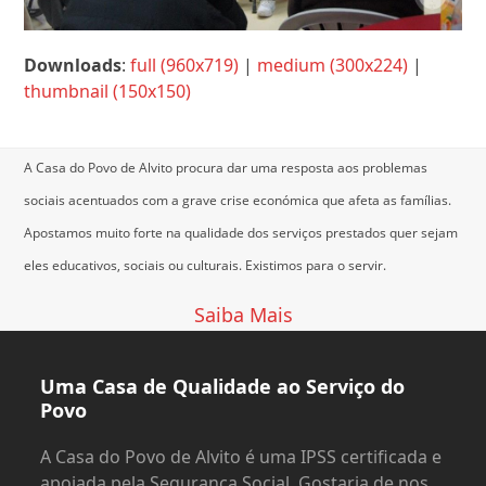
Downloads
:
full (960x719)
|
medium (300x224)
|
thumbnail (150x150)
A Casa do Povo de Alvito procura dar uma resposta aos problemas
sociais acentuados com a grave crise económica que afeta as famílias.
Apostamos muito forte na qualidade dos serviços prestados quer sejam
eles educativos, sociais ou culturais.
Existimos para o servir.
Saiba Mais
Uma Casa de Qualidade ao Serviço do
Povo
A Casa do Povo de Alvito é uma IPSS certificada e
apoiada pela Segurança Social. Gostaria de nos