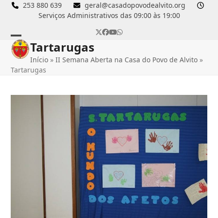
Skip
253 880 639
geral@casadopovodealvito.org
Serviços Administrativos das 09:00 às 19:00
to
content
Twitter
Facebook
YouTube
Whatsapp
Tartarugas
Open
Close
Início
»
II Semana Aberta na Casa do Povo de Alvito
»
mobile
mobile
Tartarugas
menu
menu