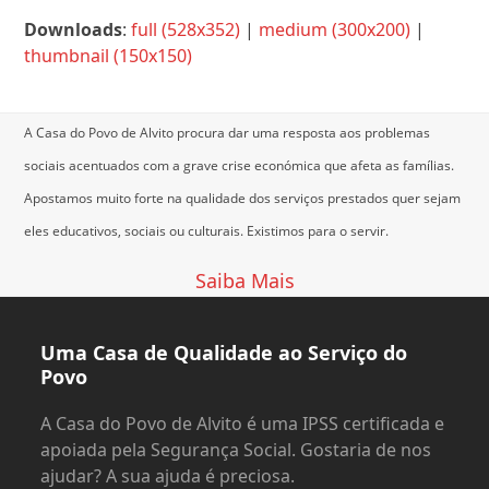
Downloads
:
full (528x352)
|
medium (300x200)
|
thumbnail (150x150)
A Casa do Povo de Alvito procura dar uma resposta aos problemas
sociais acentuados com a grave crise económica que afeta as famílias.
Apostamos muito forte na qualidade dos serviços prestados quer sejam
eles educativos, sociais ou culturais.
Existimos para o servir.
Saiba Mais
Uma Casa de Qualidade ao Serviço do
Povo
A Casa do Povo de Alvito é uma IPSS certificada e
apoiada pela Segurança Social. Gostaria de nos
ajudar? A sua ajuda é preciosa.