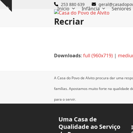
Skip
253 880 639
geral@casadopov
Inicio
Infância
Seniores
Show
to
notice
content
Recriar
Downloads
:
full (960x719)
|
mediu
A Casa do Povo de Alvito procura dar uma resp
famílias.
Apostamos muito forte na qualidade dos
para o servir.
Uma Casa de
Qualidade ao Serviço