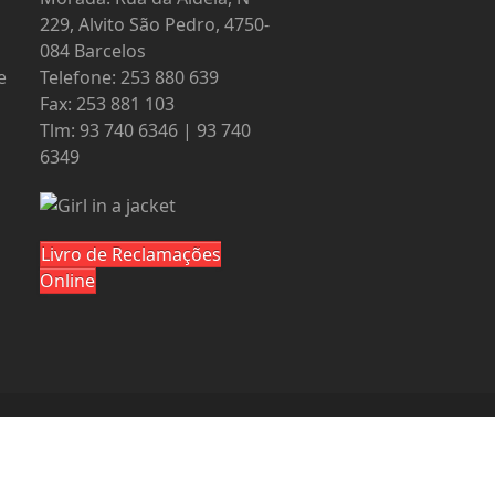
229, Alvito São Pedro, 4750-
084 Barcelos
e
Telefone: 253 880 639
Fax: 253 881 103
Tlm: 93 740 6346 | 93 740
6349
Livro de Reclamações
Online