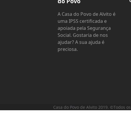
do Povo
A Casa do Povo de Alvito é
uma IPSS certificada e
apoiada pela Segurança
Social. Gostaria de nos
ajudar? A sua ajuda é
preciosa.
Casa do Povo de Alvito 2019. ©Todos os 