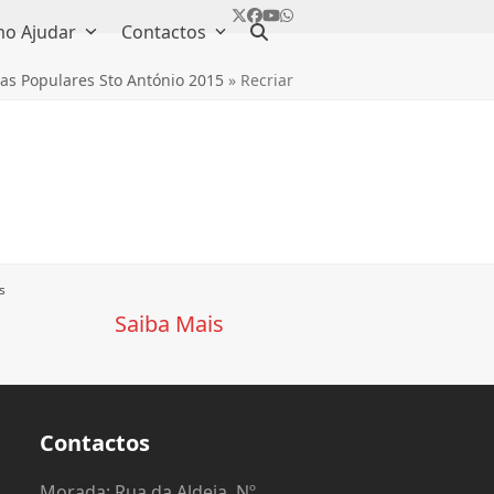
Twitter
Facebook
YouTube
Whatsapp
o Ajudar
Contactos
as Populares Sto António 2015
»
Recriar
s
Saiba Mais
Contactos
o
Morada: Rua da Aldeia, Nº