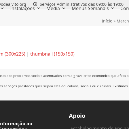
odealvito.org
Serviços Administrativos das 09:00 às 19:00
Instalações
Media
Menus Semanais
Com
Início
»
March
m (300x225)
|
thumbnail (150x150)
osta aos problemas sociais acentuados com a grave crise económica que afeta a
 serviços prestados quer sejam eles educativos, sociais ou culturais.
Existimos
Apoio
Informação ao
Estabelecimento de Ensin