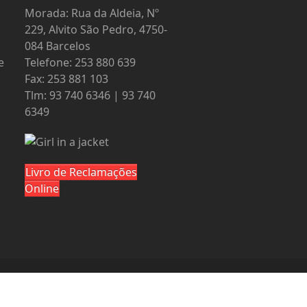
o
Morada: Rua da Aldeia, Nº
229, Alvito São Pedro, 4750-
084 Barcelos
e
Telefone: 253 880 639
Fax: 253 881 103
Tlm: 93 740 6346 | 93 740
6349
Livro de Reclamações
Online