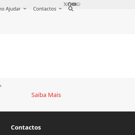
Twitter
Facebook
YouTube
Whatsapp
o Ajudar
Contactos
s
Saiba Mais
Contactos