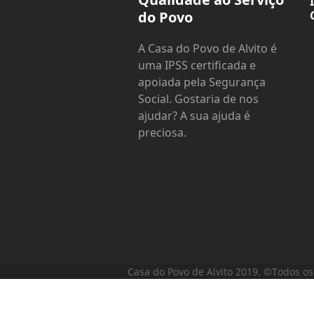
do Povo
A Casa do Povo de Alvito é
uma IPSS certificada e
apoiada pela Segurança
Social. Gostaria de nos
ajudar? A sua ajuda é
preciosa.
Casa do Povo de Alvito 2019. ©Todos os 