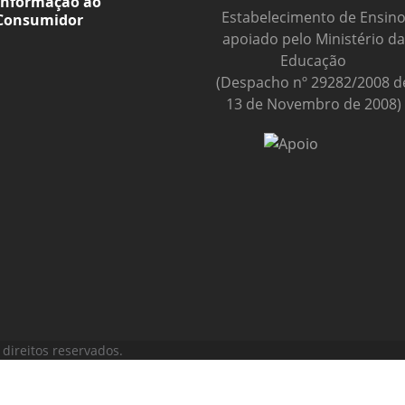
Informação ao
Estabelecimento de Ensin
Consumidor
apoiado pelo Ministério da
Educação
(Despacho nº 29282/2008 d
13 de Novembro de 2008)
direitos reservados.