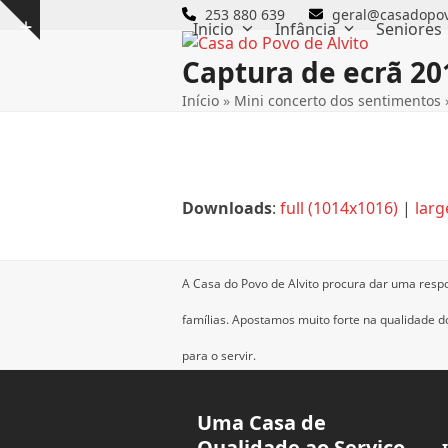
Skip
253 880 639
geral@casadopov
Inicio
Infância
Seniores
Show
to
notice
content
Captura de ecrã 201
Início
»
Mini concerto dos sentimentos
Downloads
:
full (1014x1016)
|
larg
A Casa do Povo de Alvito procura dar uma resp
famílias.
Apostamos muito forte na qualidade dos
para o servir.
Uma Casa de
Qualidade ao Serviço