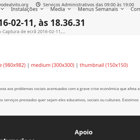
odealvito.org
Serviços Administrativos das 09:00 às 19:00
Instalações
Media
Menus Semanais
Com
6-02-11, às 18.36.31
»
Captura de ecrã 2016-02-11,…
e (980x982)
|
medium (300x300)
|
thumbnail (150x150)
osta aos problemas sociais acentuados com a grave crise económica que afeta a
 serviços prestados quer sejam eles educativos, sociais ou culturais.
Existimos
Apoio