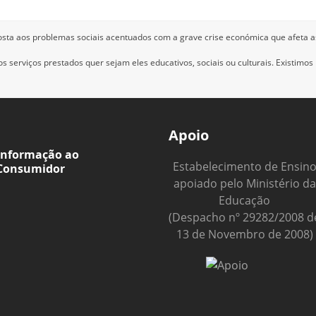
osta aos problemas sociais acentuados com a grave crise económica que afeta a
 serviços prestados quer sejam eles educativos, sociais ou culturais.
Existimos
Apoio
Informação ao
Estabelecimento de Ensin
Consumidor
apoiado pelo Ministério da
Educação
(Despacho nº 29282/2008 d
13 de Novembro de 2008)