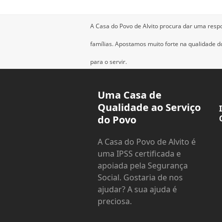
A Casa do Povo de Alvito procura dar uma resp
famílias.
Apostamos muito forte na qualidade dos
para o servir.
Uma Casa de
Qualidade ao Serviço
do Povo
A Casa do Povo de Alvito é
uma IPSS certificada e
apoiada pela Segurança
Social. Gostaria de nos
ajudar? A sua ajuda é
preciosa.