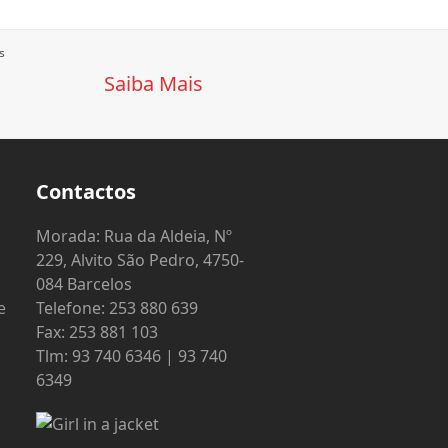
s
Saiba Mais
Contactos
o
Morada: Rua da Aldeia, Nº
229, Alvito São Pedro, 4750-
084 Barcelos
e
Telefone: 253 880 639
Fax: 253 881 103
Tlm: 93 740 6346 | 93 740
6349