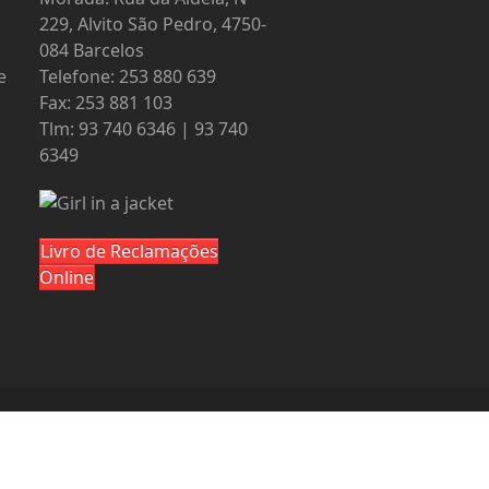
229, Alvito São Pedro, 4750-
084 Barcelos
e
Telefone: 253 880 639
Fax: 253 881 103
Tlm: 93 740 6346 | 93 740
6349
Livro de Reclamações
Online