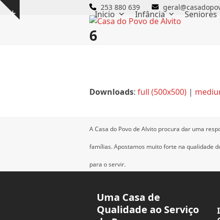
Skip
253 880 639
geral@casadopov
Inicio
Infância
Seniores
Show
to
notice
content
6
Downloads
:
full (500x500)
|
mediu
A Casa do Povo de Alvito procura dar uma resp
famílias.
Apostamos muito forte na qualidade dos
para o servir.
Uma Casa de
Qualidade ao Serviço