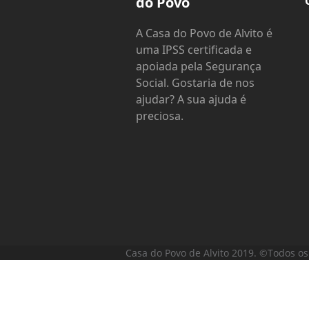
do Povo
A Casa do Povo de Alvito é
uma IPSS certificada e
apoiada pela Segurança
Social. Gostaria de nos
ajudar? A sua ajuda é
preciosa.
Casa do Povo de Alvito 2019. ©Todos os 