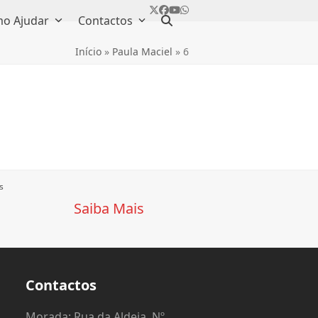
Twitter
Facebook
YouTube
Whatsapp
o Ajudar
Contactos
Início
»
Paula Maciel
»
6
s
Saiba Mais
Contactos
o
Morada: Rua da Aldeia, Nº