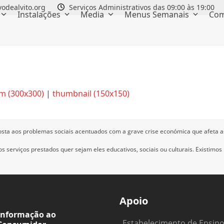
odealvito.org
Serviços Administrativos das 09:00 às 19:00
Instalações
Media
Menus Semanais
Com
m (300x300)
|
thumbnail (150x150)
osta aos problemas sociais acentuados com a grave crise económica que afeta a
 serviços prestados quer sejam eles educativos, sociais ou culturais.
Existimos
Apoio
Informação ao
Estabelecimento de Ensin