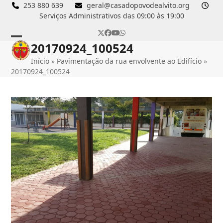
Skip
253 880 639
geral@casadopovodealvito.org
Serviços Administrativos das 09:00 às 19:00
to
content
Twitter
Facebook
YouTube
Whatsapp
20170924_100524
Open
Close
Início
»
Pavimentação da rua envolvente ao Edifício
»
mobile
mobile
20170924_100524
menu
menu