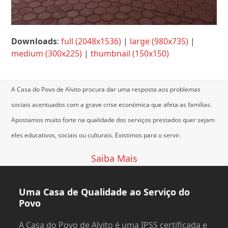
Downloads
:
full (2048x1536)
|
large (980x735)
|
medium (300x225)
|
thumbnail (150x150)
A Casa do Povo de Alvito procura dar uma resposta aos problemas
sociais acentuados com a grave crise económica que afeta as famílias.
Apostamos muito forte na qualidade dos serviços prestados quer sejam
eles educativos, sociais ou culturais.
Existimos para o servir.
Saiba Mais
Uma Casa de Qualidade ao Serviço do
Povo
A Casa do Povo de Alvito é uma IPSS certificada e