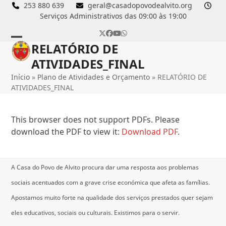
Skip
253 880 639
geral@casadopovodealvito.org
Serviços Administrativos das 09:00 às 19:00
to
content
Twitter
Facebook
YouTube
Whatsapp
RELATÓRIO DE
Open
Close
ATIVIDADES_FINAL
mobile
mobile
Início
»
Plano de Atividades e Orçamento
»
RELATÓRIO DE
menu
menu
ATIVIDADES_FINAL
This browser does not support PDFs. Please
download the PDF to view it:
Download PDF
.
A Casa do Povo de Alvito procura dar uma resposta aos problemas
sociais acentuados com a grave crise económica que afeta as famílias.
Apostamos muito forte na qualidade dos serviços prestados quer sejam
eles educativos, sociais ou culturais.
Existimos para o servir.