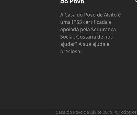
do Povo
A Casa do Povo de Alvito é
uma IPSS certificada e
apoiada pela Segurança
Social. Gostaria de nos
ajudar? A sua ajuda é
preciosa.
Casa do Povo de Alvito 2019. ©Todos os 