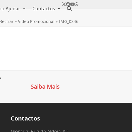
Twitter
Facebook
YouTube
Whatsapp
o Ajudar
Contactos
 Recriar – Video Promocional
»
IMG_0346
s
Saiba Mais
Contactos
o
Morada: Rua da Aldeia, Nº