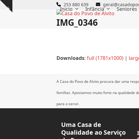
Skip
253 880 639
geral@casadopov
Inicio
Infância
Seniores
Show
to
notice
content
IMG_0346
Downloads
:
full (1781x1000)
|
larg
A Casa do Povo de Alvito procura dar uma resp
famílias.
Apostamos muito forte na qualidade dos
para o servir.
Uma Casa de
Qualidade ao Serviço