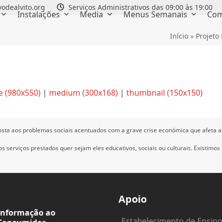
odealvito.org
Serviços Administrativos das 09:00 às 19:00
Instalações
Media
Menus Semanais
Com
Início
»
Projeto
e (980x550)
|
medium (300x168)
|
thumbnail (150x150)
osta aos problemas sociais acentuados com a grave crise económica que afeta a
 serviços prestados quer sejam eles educativos, sociais ou culturais.
Existimos
Apoio
Informação ao
Estabelecimento de Ensin