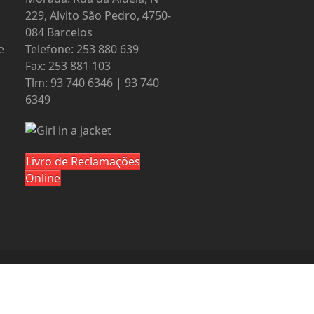
229, Alvito São Pedro, 4750-
084 Barcelos
e
Telefone: 253 880 639
Fax: 253 881 103
Tlm: 93 740 6346 | 93 740
6349
Livro de Reclamações
Online