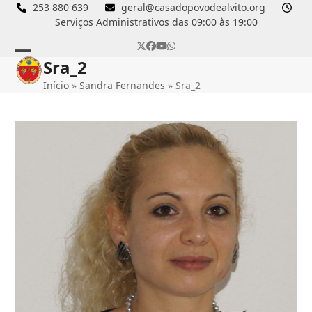
Skip
253 880 639
geral@casadopovodealvito.org
Serviços Administrativos das 09:00 às 19:00
to
content
Twitter
Facebook
YouTube
Whatsapp
Sra_2
Open
Close
Início
»
Sandra Fernandes
»
Sra_2
mobile
mobile
menu
menu