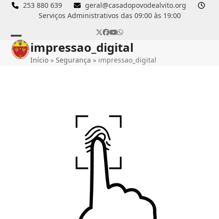
Skip
253 880 639
geral@casadopovodealvito.org
Serviços Administrativos das 09:00 às 19:00
to
content
Twitter
Facebook
YouTube
Whatsapp
impressao_digital
Open
Close
Início
»
Segurança
»
impressao_digital
mobile
mobile
menu
menu