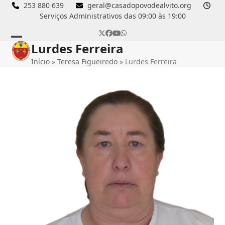
Skip
253 880 639
geral@casadopovodealvito.org
Serviços Administrativos das 09:00 às 19:00
to
content
Twitter
Facebook
YouTube
Whatsapp
Lurdes Ferreira
Open
Close
Início
»
Teresa Figueiredo
»
Lurdes Ferreira
mobile
mobile
menu
menu