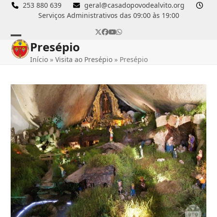
Skip
253 880 639
geral@casadopovodealvito.org
Serviços Administrativos das 09:00 às 19:00
to
content
Twitter
Facebook
YouTube
Whatsapp
Presépio
Open
Close
Início
»
Visita ao Presépio
»
Presépio
mobile
mobile
menu
menu