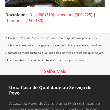
Downloads
:
full (960x719)
|
medium (300x225)
|
thumbnail (150x150)
A Casa do Povo de Alvito procura dar uma resposta aos problemas
sociais acentuados com a grave crise económica que afeta as famílias.
Apostamos muito forte na qualidade dos serviços prestados quer sejam
eles educativos, sociais ou culturais.
Existimos para o servir.
Saiba Mais
Uma Casa de Qualidade ao Serviço do
Povo
A Casa do Povo de Alvito é uma IPSS certificada e
apoiada pela Segurança Social. Gostaria de nos