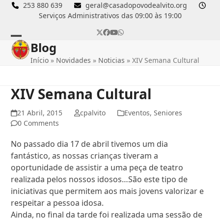
Skip
253 880 639
geral@casadopovodealvito.org
Serviços Administrativos das 09:00 às 19:00
to
content
Twitter
Facebook
YouTube
Whatsapp
Blog
Open
Close
Início
»
Novidades
»
Noticias
»
XIV Semana Cultural
mobile
mobile
menu
menu
XIV Semana Cultural
21 Abril, 2015
cpalvito
Eventos
,
Seniores
0 Comments
No passado dia 17 de abril tivemos um dia
fantástico, as nossas crianças tiveram a
oportunidade de assistir a uma peça de teatro
realizada pelos nossos idosos…São este tipo de
iniciativas que permitem aos mais jovens valorizar e
respeitar a pessoa idosa.
Ainda, no final da tarde foi realizada uma sessão de