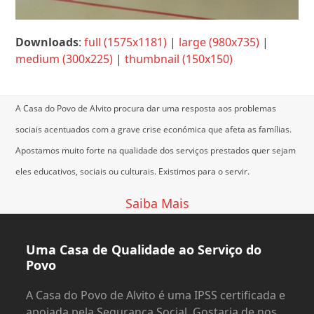
Downloads
:
full (1575x1181)
|
large (980x735)
|
medium (300x225)
|
thumbnail (150x150)
A Casa do Povo de Alvito procura dar uma resposta aos problemas
sociais acentuados com a grave crise económica que afeta as famílias.
Apostamos muito forte na qualidade dos serviços prestados quer sejam
eles educativos, sociais ou culturais.
Existimos para o servir.
Saiba Mais
Uma Casa de Qualidade ao Serviço do
Povo
A Casa do Povo de Alvito é uma IPSS certificada e
apoiada pela Segurança Social. Gostaria de nos