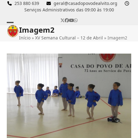
Skip
253 880 639
geral@casadopovodealvito.org
Serviços Administrativos das 09:00 às 19:00
to
content
Twitter
Facebook
YouTube
Whatsapp
Imagem2
Open
Close
Início
»
XV Semana Cultural – 12 de Abril
»
Imagem2
mobile
mobile
menu
menu