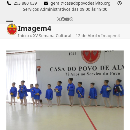
Skip
253 880 639
geral@casadopovodealvito.org
Serviços Administrativos das 09:00 às 19:00
to
content
Twitter
Facebook
YouTube
Whatsapp
Imagem4
Open
Close
Início
»
XV Semana Cultural – 12 de Abril
»
Imagem4
mobile
mobile
menu
menu