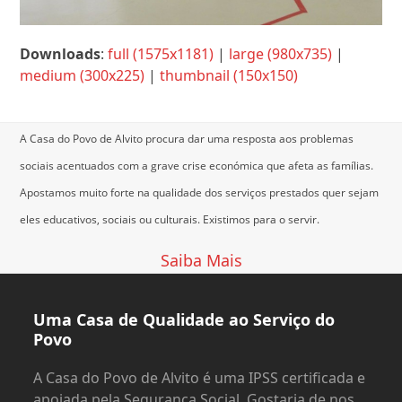
Downloads
:
full (1575x1181)
|
large (980x735)
|
medium (300x225)
|
thumbnail (150x150)
A Casa do Povo de Alvito procura dar uma resposta aos problemas
sociais acentuados com a grave crise económica que afeta as famílias.
Apostamos muito forte na qualidade dos serviços prestados quer sejam
eles educativos, sociais ou culturais.
Existimos para o servir.
Saiba Mais
Uma Casa de Qualidade ao Serviço do
Povo
A Casa do Povo de Alvito é uma IPSS certificada e
apoiada pela Segurança Social. Gostaria de nos