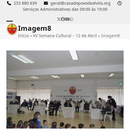
Skip
253 880 639
geral@casadopovodealvito.org
Serviços Administrativos das 09:00 às 19:00
to
content
Twitter
Facebook
YouTube
Whatsapp
Imagem8
Open
Close
Início
»
XV Semana Cultural – 12 de Abril
»
Imagem8
mobile
mobile
menu
menu