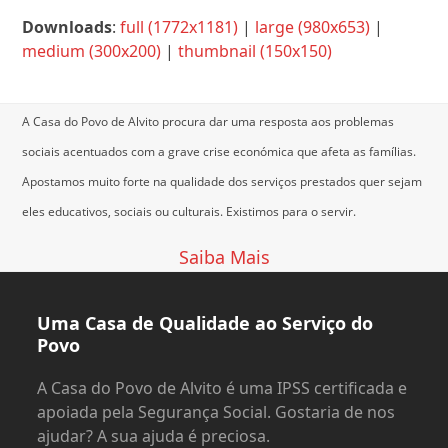
Downloads
:
full (1772x1181)
|
large (980x653)
|
medium (300x200)
|
thumbnail (150x150)
A Casa do Povo de Alvito procura dar uma resposta aos problemas
sociais acentuados com a grave crise económica que afeta as famílias.
Apostamos muito forte na qualidade dos serviços prestados quer sejam
eles educativos, sociais ou culturais.
Existimos para o servir.
Saiba Mais
Uma Casa de Qualidade ao Serviço do
Povo
A Casa do Povo de Alvito é uma IPSS certificada e
apoiada pela Segurança Social. Gostaria de nos
ajudar? A sua ajuda é preciosa.