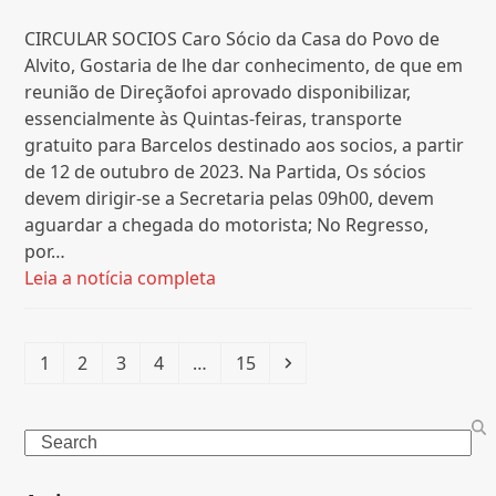
CIRCULAR SOCIOS Caro Sócio da Casa do Povo de
Alvito, Gostaria de lhe dar conhecimento, de que em
reunião de Direçãofoi aprovado disponibilizar,
essencialmente às Quintas-feiras, transporte
gratuito para Barcelos destinado aos socios, a partir
de 12 de outubro de 2023. Na Partida, Os sócios
devem dirigir-se a Secretaria pelas 09h00, devem
aguardar a chegada do motorista; No Regresso,
por…
Leia a notícia completa
Page
Page
Page
Page
Page
Next
1
2
3
4
…
15
Search