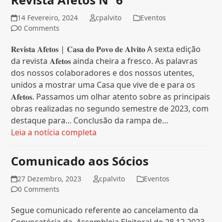
14 Fevereiro, 2024
cpalvito
Eventos
0 Comments
𝐑𝐞𝐯𝐢𝐬𝐭𝐚 𝐀𝐟𝐞𝐭𝐨𝐬 | 𝐂𝐚𝐬𝐚 𝐝𝐨 𝐏𝐨𝐯𝐨 𝐝𝐞 𝐀𝐥𝐯𝐢𝐭𝐨 A sexta edição
da revista 𝐀𝐟𝐞𝐭𝐨𝐬 ainda cheira a fresco. As palavras
dos nossos colaboradores e dos nossos utentes,
unidos a mostrar uma Casa que vive de e para os
𝐀𝐟𝐞𝐭𝐨𝐬. Passamos um olhar atento sobre as principais
obras realizadas no segundo semestre de 2023, com
destaque para... Conclusão da rampa de…
Leia a notícia completa
Comunicado aos Sócios
27 Dezembro, 2023
cpalvito
Eventos
0 Comments
Segue comunicado referente ao cancelamento da
Convocatória da Assembleia Eleitoral de 28.12.2023.