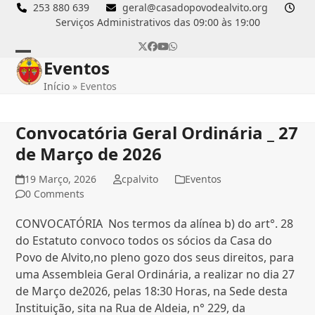
Skip
253 880 639
geral@casadopovodealvito.org
Serviços Administrativos das 09:00 às 19:00
to
content
Twitter
Facebook
YouTube
Whatsapp
Eventos
Open
Close
Início
»
Eventos
mobile
mobile
menu
menu
Convocatória Geral Ordinária _ 27
de Março de 2026
19 Março, 2026
cpalvito
Eventos
0 Comments
CONVOCATÓRIA Nos termos da alínea b) do art°. 28
do Estatuto convoco todos os sócios da Casa do
Povo de Alvito,no pleno gozo dos seus direitos, para
uma Assembleia Geral Ordinária, a realizar no dia 27
de Março de2026, pelas 18:30 Horas, na Sede desta
Instituição, sita na Rua de Aldeia, n° 229, da