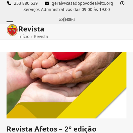
Skip
253 880 639
geral@casadopovodealvito.org
Serviços Administrativos das 09:00 às 19:00
to
content
Twitter
Facebook
YouTube
Whatsapp
Revista
Open
Close
Início
»
Revista
mobile
mobile
menu
menu
Revista Afetos – 2° edição