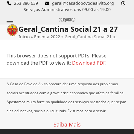
Skip
253 880 639
geral@casadopovodealvito.org
Serviços Administrativos das 09:00 às 19:00
to
content
Twitter
Facebook
YouTube
Whatsapp
Geral_Cantina Social 21 a 27
Open
Close
Início
»
Ementa 2022
»
Geral_Cantina Social 21 a…
mobile
mobile
menu
menu
This browser does not support PDFs. Please
download the PDF to view it:
Download PDF
.
A Casa do Povo de Alvito procura dar uma resposta aos problemas
sociais acentuados com a grave crise económica que afeta as famílias.
Apostamos muito forte na qualidade dos serviços prestados quer sejam
eles educativos, sociais ou culturais.
Existimos para o servir.
Saiba Mais