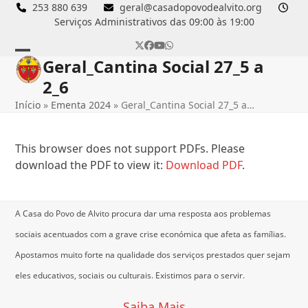
Skip
253 880 639
geral@casadopovodealvito.org
Serviços Administrativos das 09:00 às 19:00
to
content
Twitter
Facebook
YouTube
Whatsapp
Geral_Cantina Social 27_5 a
Open
Close
2_6
mobile
mobile
Início
»
Ementa 2024
»
Geral_Cantina Social 27_5 a…
menu
menu
This browser does not support PDFs. Please
download the PDF to view it:
Download PDF
.
A Casa do Povo de Alvito procura dar uma resposta aos problemas
sociais acentuados com a grave crise económica que afeta as famílias.
Apostamos muito forte na qualidade dos serviços prestados quer sejam
eles educativos, sociais ou culturais.
Existimos para o servir.
Saiba Mais