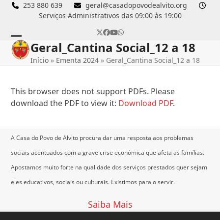
Skip
253 880 639
geral@casadopovodealvito.org
Serviços Administrativos das 09:00 às 19:00
to
content
Twitter
Facebook
YouTube
Whatsapp
Geral_Cantina Social_12 a 18
Open
Close
Início
»
Ementa 2024
»
Geral_Cantina Social_12 a 18
mobile
mobile
menu
menu
This browser does not support PDFs. Please
download the PDF to view it:
Download PDF
.
A Casa do Povo de Alvito procura dar uma resposta aos problemas
sociais acentuados com a grave crise económica que afeta as famílias.
Apostamos muito forte na qualidade dos serviços prestados quer sejam
eles educativos, sociais ou culturais.
Existimos para o servir.
Saiba Mais